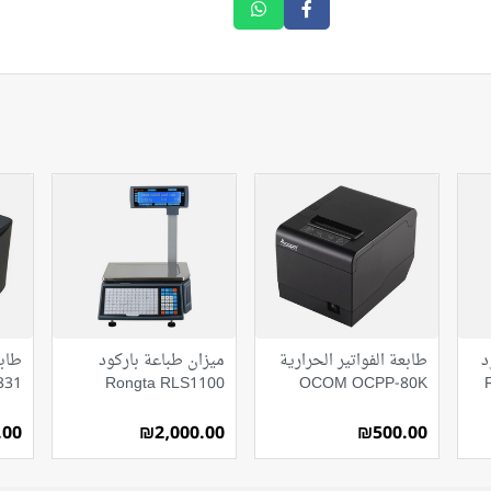
د
طابعة الفواتير الحرارية
ميزان طباعة باركود
طابع
331
Rongta RLS1100
OCOM OCPP-80K
.00
₪2,000.00
₪500.00