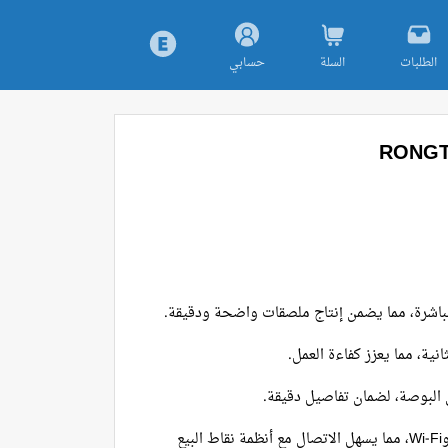
الطلبات
السلة
حسابي
لمباشرة، مما يضمن إنتاج ملصقات واضحة ودقيقة.
تدعم واجهات USB وBluetooth وWi-Fi، مما يسهل الاتصال مع أنظمة نقاط البيع