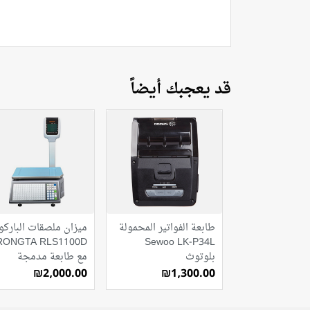
قد يعجبك أيضاً
طابعة الفواتير المحمولة
ميزان ملصقات الباركو
RONGTA RLS1100D
Sewoo LK-P34L
بلوتوث
مع طابعة مدمجة
₪2,000.00
₪1,300.00