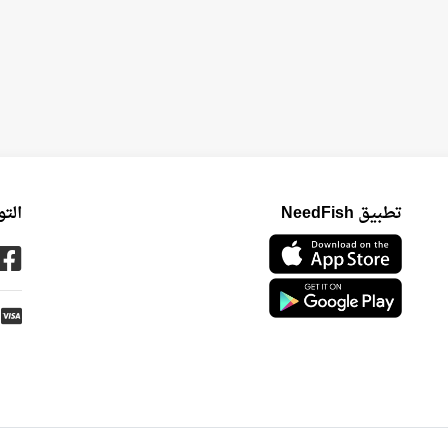
تطبيق NeedFish
الت