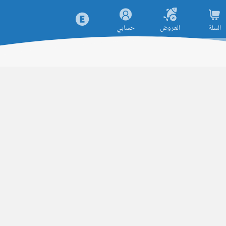
السلة
العروض
حسابي