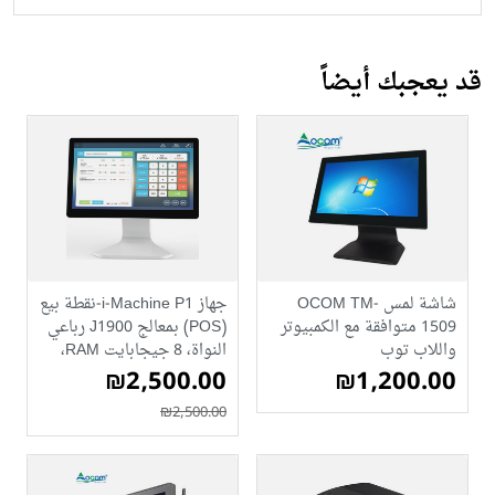
قد يعجبك أيضاً
شاشة لمس OCOM TM-
جهاز i-Machine P1-نقطة بيع
1509 متوافقة مع الكمبيوتر
(POS) بمعالج J1900 رباعي
واللاب توب
النواة، 8 جيجابايت RAM،
₪1,200.00
₪2,500.00
و256 جيجابايت SSD
(ابيض)
₪2,500.00