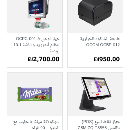
طابعة الباركود الحرارية
جهاز لوحي OCPC-001-A
OCOM OCBP-012
بنظام أندرويد وشاشة 10.1
بوصة
₪2,700.00
₪950.00
جهاز نقاط البيع (POS)
شوكولاتة ميلكا بالحليب مع
باللمس ZBM ZQ-T8556
البندق - 90 غرام