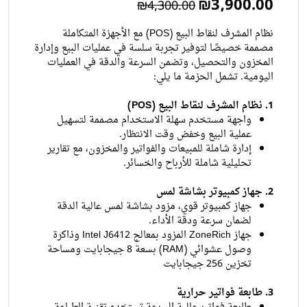
₪3,900.00
₪4,300.00
نظام المشرف لنقاط البيع (POS) مع الأجهزة المتكاملة
مصممة خصيصًا لتوفير تجربة سلسة في عمليات البيع وإدارة
المخزون والتحصيل، وتضمن السرعة والدقة في العمليات
اليومية. تشمل الحزمة ما يلي:
1. نظام المشرف لنقاط البيع (POS)
واجهة مستخدم سهلة الاستخدام مصممة لتسهيل
عملية البيع وخفض وقت الانتظار.
إدارة شاملة للمبيعات والفواتير والمخزون، مع تقارير
تحليلية شاملة للأرباح والخسائر.
2. جهاز كمبيوتر بشاشة لمس
جهاز كمبيوتر قوي، مزود بشاشة لمس عالية الدقة
لضمان سرعة ودقة الأداء.
جهاز ZoneRich المزود بمعالج Intel J6412 وذاكرة
وصول عشوائي (RAM) بسعة 8 جيجابايت ومساحة
تخزين 256 جيجابايت
3. طابعة فواتير حرارية