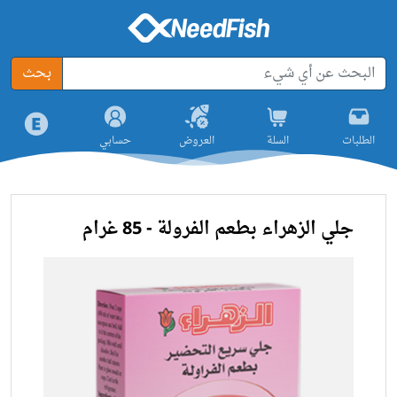
بحث
الطلبات
السلة
العروض
حسابي
جلي الزهراء بطعم الفرولة - 85 غرام