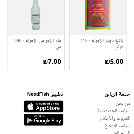
باكنغ باودر الزهراء - 110
ماء الزهر من الزهراء - 650
غرام
مل
₪7.00
₪5.00
خدمة الزباىن
تطبيق NeedFish
من نحن
سياسة الخصوصية
الشروط والأحكام
سياسة الإرجاع
الدعم الفني