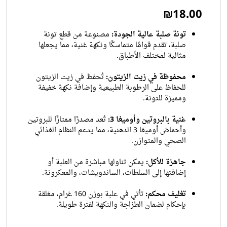
₪18.00
تونة صلبة عالية الجودة:
مصنوعة من قطع تونة
صلبة، تقدم قوامًا متماسكًا ونكهة غنية، مما يجعلها
مثالية لمختلف الأطباق.
محفوظة في زيت الزيتون:
تُحفظ في زيت الزيتون
للحفاظ على الرطوبة الطبيعية وإضافة نكهة خفيفة
ومميزة للتونة.
غنية بالبروتين وأوميغا 3:
تُعد مصدرًا ممتازًا للبروتين
وأحماض أوميغا 3 الدهنية، مما يدعم النظام الغذائي
الصحي والمتوازن.
جاهزة للأكل:
يمكن تناولها مباشرة من العلبة أو
إضافتها إلى السلطات، الساندويشات، والمعكرونة.
تغليف محكم:
تأتي في علبة بوزن 160 غرام، مغلقة
بإحكام لضمان الطزاجة والنكهة لفترة طويلة.