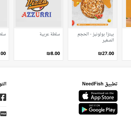
بيتزا بولونيز - الحجم
سلطة عربية
سلط
الصغير
.00
₪8.00
₪27.00
تطبيق NeedFish
الت