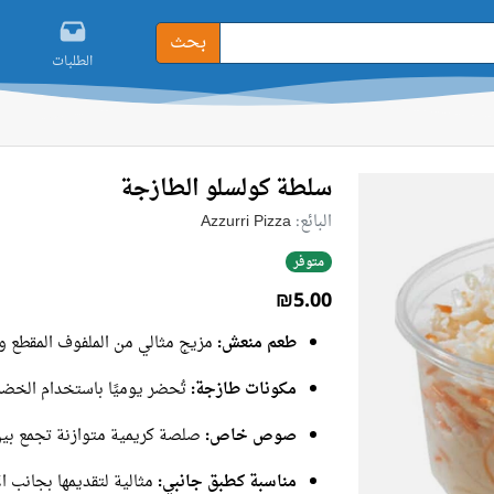
بحث
الطلبات
سلطة كولسلو الطازجة
البائع:
Azzurri Pizza
متوفر
₪5.00
طعم منعش:
مزيج مثالي من الملفوف المقطع و
مكونات طازجة:
تُحضر يوميًا باستخدام الخضر
صوص خاص:
صلصة كريمية متوازنة تجمع بين
مناسبة كطبق جانبي:
مثالية لتقديمها بجانب ال