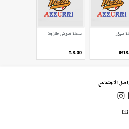
ة سيزر
سلطة فتوش طازجة
₪8.00
₪18
واصل الاجتماعي