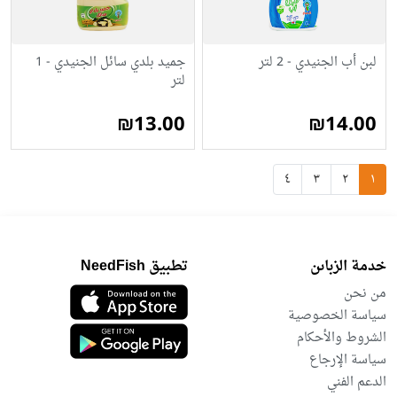
لبن أب الجنيدي - 2 لتر
جميد بلدي سائل الجنيدي - 1
لتر
₪13.00
₪14.00
٤
٣
٢
١
خدمة الزباىن
تطبيق NeedFish
من نحن
سياسة الخصوصية
الشروط والأحكام
سياسة الإرجاع
الدعم الفني