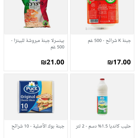
جبنة K شرائح - 500 غم
بيتسرلا جبنة مبروشة للبيتزا -
500 غم
₪21.00
₪17.00
حليب كانديا 1.5% دسم - 2 لتر
جبنة بوك الأصلية - 10 شرائح