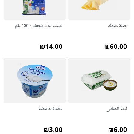
جبنة عيمك
حليب بوك مجفف - 400 غم
₪14.00
₪60.00
لبنة الصافي
قشدة حامضة
₪3.00
₪6.00