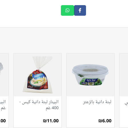
تي
لبنة دانية بالزعتر
البينار لبنة دانية كيس -
400 غم
غم
.00
₪11.00
₪6.00