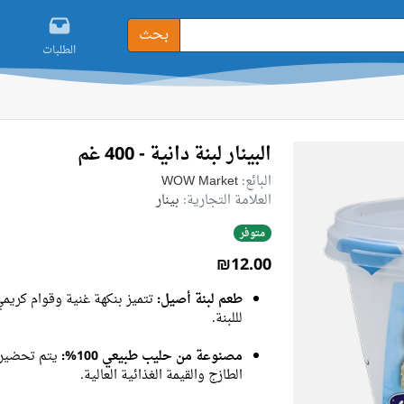
بحث
الطلبات
البينار لبنة دانية - 400 غم
البائع:
WOW Market
العلامة التجارية:
بينار
متوفر
₪12.00
طعم لبنة أصيل:
تتميز بنكهة غنية وقوام كريمي،
لللبنة.
مصنوعة من حليب طبيعي 100%:
يتم تحضيره
الطازج والقيمة الغذائية العالية.