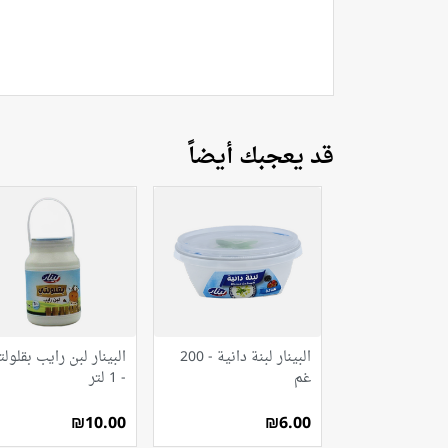
قد يعجبك أيضاً
البينار لبنة دانية - 200
البينار لبن رايب بقلول
غم
- 1 لتر
₪10.00
₪6.00