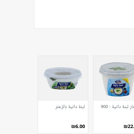
البينار لبنة دانية - 900
لبنة دانية بالزعتر
₪6.00
₪22