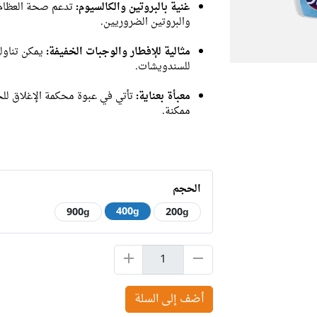
غنية بالبروتين والكالسيوم:
تدعم صحة العظام 
والبروتين الضروريين.
مثالية للإفطار والوجبات الخفيفة:
يمكن تناوله
للسندويشات.
معبأة بعناية:
تأتي في عبوة محكمة الإغلاق للح
ممكنة.
الحجم
400g
900g
200g
أضف إلى السلة