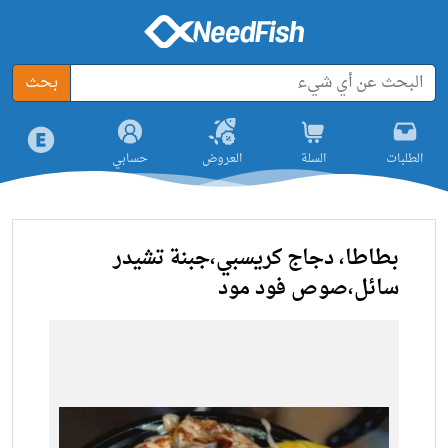
بحث
الطلبات
السلة
العروض
حسابي
بطاطا، دجاج كريسبي،جبنة تشيدر
سائل،صوص فود مود