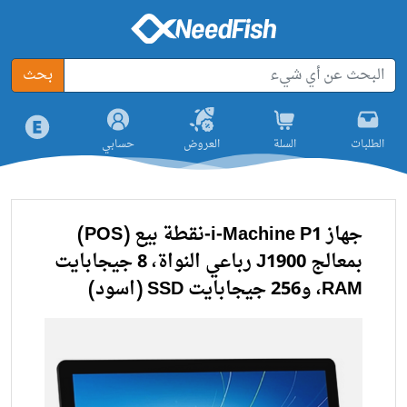
بحث
الطلبات
السلة
العروض
حسابي
جهاز i-Machine P1-نقطة بيع (POS)
بمعالج J1900 رباعي النواة، 8 جيجابايت
RAM، و256 جيجابايت SSD (اسود)