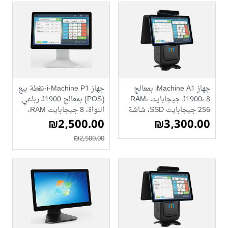
جهاز iMachine A1 بمعالج
جهاز i-Machine P1-نقطة بيع
J1900، 8 جيجابايت RAM،
(POS) بمعالج J1900 رباعي
256 جيجابايت SSD، شاشة
النواة، 8 جيجابايت RAM،
₪3,300.00
مزدوجة 14.1 بوصة، طابعة
₪2,500.00
و256 جيجابايت SSD
80 مم، بلوتوث، واي فاي
(ابيض)
₪2,500.00