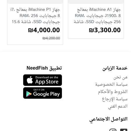
جهاز iMachine A1 بمعالج
جهاز iMachine P1 بمعالج i7،
J1900، 8 جيجابايت RAM،
8 جيجابايت RAM، 256
256 جيجابايت SSD، شاشة
جيجابايت SSD، شاشة 15.6
₪3,300.00
مزدوجة 14.1 بوصة، طابعة
بوصة
₪4,000.00
80 مم، بلوتوث، واي فاي
₪4,200.00
خدمة الزباىن
تطبيق NeedFish
من نحن
سياسة الخصوصية
الشروط والأحكام
سياسة الإرجاع
الدعم الفني
التواصل الاجتماعي