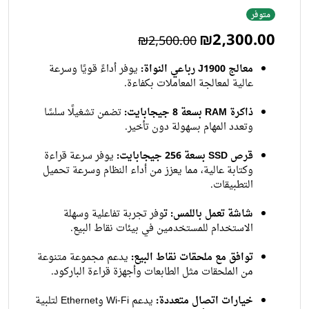
متوفر
₪2,300.00
₪2,500.00
معالج J1900 رباعي النواة:
يوفر أداءً قويًا وسرعة
عالية لمعالجة المعاملات بكفاءة.
ذاكرة RAM بسعة 8 جيجابايت:
تضمن تشغيلًا سلسًا
وتعدد المهام بسهولة دون تأخير.
قرص SSD بسعة 256 جيجابايت:
يوفر سرعة قراءة
وكتابة عالية، مما يعزز من أداء النظام وسرعة تحميل
التطبيقات.
شاشة تعمل باللمس: ت
وفر تجربة تفاعلية وسهلة
الاستخدام للمستخدمين في بيئات نقاط البيع.
توافق مع ملحقات نقاط البيع:
يدعم مجموعة متنوعة
من الملحقات مثل الطابعات وأجهزة قراءة الباركود.
خيارات اتصال متعددة:
يدعم Wi-Fi وEthernet لتلبية