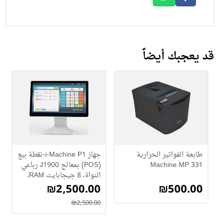
قد يعجبك أيضاً
طابعة الفواتير الحرارية
جهاز i-Machine P1-نقطة بيع
Machine MP 331
(POS) بمعالج J1900 رباعي
النواة، 8 جيجابايت RAM،
₪500.00
₪2,500.00
و256 جيجابايت SSD
(ابيض)
₪2,500.00